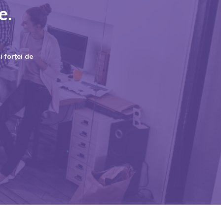
e.
 forței de