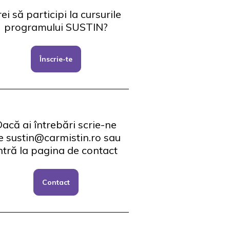
ei să participi la cursurile
programului SUSTIN?
Înscrie-te
acă ai întrebări scrie-ne
e sustin@carmistin.ro sau
ntră la pagina de contact
Contact