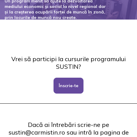
Un program menit să ajute la dezvoltarea
mediului economic și social la nivel regional dar
și la creșterea ocupării forței de muncă în zonă,
prin locurile de muncă nou create.
Codul proiectului: 127434
Vrei să participi la cursurile programului
SUSTIN?
Înscrie-te
Dacă ai întrebări scrie-ne pe
sustin@carmistin.ro sau intră la pagina de