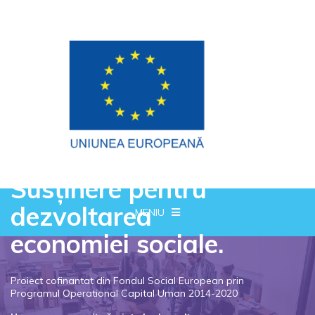
Susținere pentru
dezvoltarea
MENIU
economiei sociale.
Proiect cofinantat din Fondul Social European prin
Programul Operational Capital Uman 2014-2020