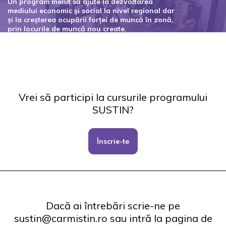
Un program menit să ajute la dezvoltarea
mediului economic și social la nivel regional dar
și la creșterea ocupării forței de muncă în zonă,
prin locurile de muncă nou create.
Codul proiectului: 127434
Vrei să participi la cursurile programului
SUSTIN?
Înscrie-te
Dacă ai întrebări scrie-ne pe
sustin@carmistin.ro sau intră la pagina de