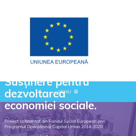
Susținere pentru
dezvoltarea
MENIU
economiei sociale.
Proiect cofinantat din Fondul Social European prin
Programul Operational Capital Uman 2014-2020