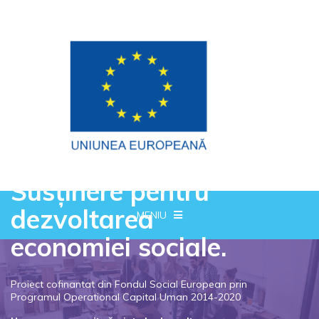
Susținere pentru
dezvoltarea
MENIU
economiei sociale.
Proiect cofinantat din Fondul Social European prin
Programul Operational Capital Uman 2014-2020