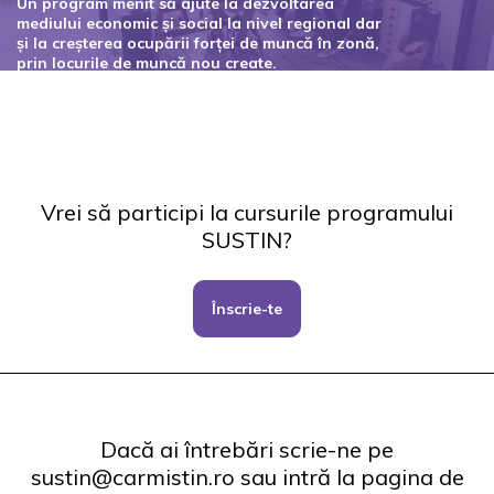
Un program menit să ajute la dezvoltarea
mediului economic și social la nivel regional dar
și la creșterea ocupării forței de muncă în zonă,
prin locurile de muncă nou create.
Codul proiectului: 127434
Vrei să participi la cursurile programului
SUSTIN?
Înscrie-te
Dacă ai întrebări scrie-ne pe
sustin@carmistin.ro sau intră la pagina de