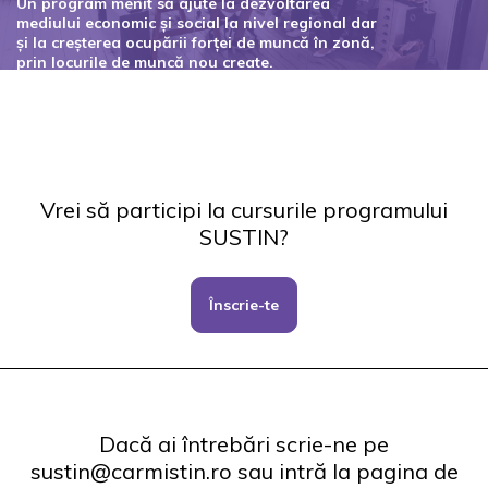
Un program menit să ajute la dezvoltarea
mediului economic și social la nivel regional dar
și la creșterea ocupării forței de muncă în zonă,
prin locurile de muncă nou create.
Codul proiectului: 127434
Vrei să participi la cursurile programului
SUSTIN?
Înscrie-te
Dacă ai întrebări scrie-ne pe
sustin@carmistin.ro sau intră la pagina de