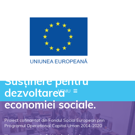
Susținere pentru
dezvoltarea
MENIU
economiei sociale.
Proiect cofinantat din Fondul Social European prin
Programul Operational Capital Uman 2014-2020