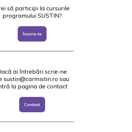
ei să participi la cursurile
programului SUSTIN?
Înscrie-te
acă ai întrebări scrie-ne
e sustin@carmistin.ro sau
ntră la pagina de contact
Contact