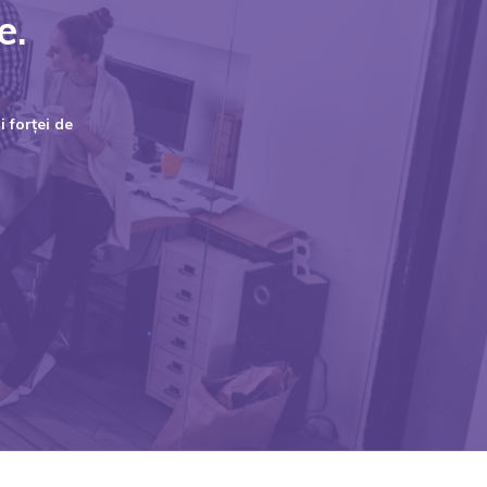
e.
 forței de