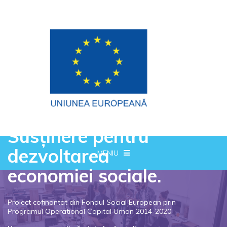
Susținere pentru
dezvoltarea
MENIU
economiei sociale.
Proiect cofinantat din Fondul Social European prin
Programul Operational Capital Uman 2014-2020