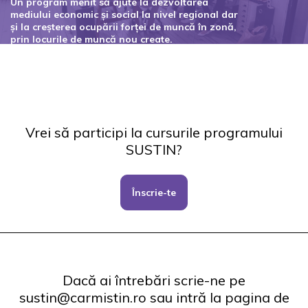
Un program menit să ajute la dezvoltarea
mediului economic și social la nivel regional dar
și la creșterea ocupării forței de muncă în zonă,
prin locurile de muncă nou create.
Codul proiectului: 127434
Vrei să participi la cursurile programului
SUSTIN?
Înscrie-te
Dacă ai întrebări scrie-ne pe
sustin@carmistin.ro sau intră la pagina de