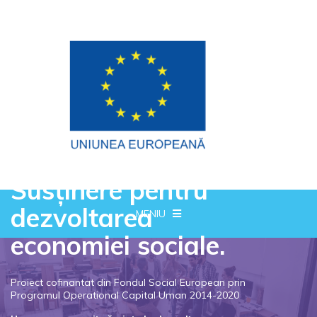
Susținere pentru
dezvoltarea
MENIU
economiei sociale.
Proiect cofinantat din Fondul Social European prin
Programul Operational Capital Uman 2014-2020