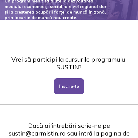
Un program menit să ajute la dezvoltarea
mediului economic și social la nivel regional dar
și la creșterea ocupării forței de muncă în zonă,
prin locurile de muncă nou create.
Codul proiectului: 127434
Vrei să participi la cursurile programului
SUSTIN?
Înscrie-te
Dacă ai întrebări scrie-ne pe
sustin@carmistin.ro sau intră la pagina de