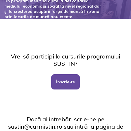
Un program menit să ajute la dezvoltarea
mediului economic și social la nivel regional dar
și la creșterea ocupării forței de muncă în zonă,
prin locurile de muncă nou create.
Codul proiectului: 127434
Vrei să participi la cursurile programului
SUSTIN?
Înscrie-te
Dacă ai întrebări scrie-ne pe
sustin@carmistin.ro sau intră la pagina de