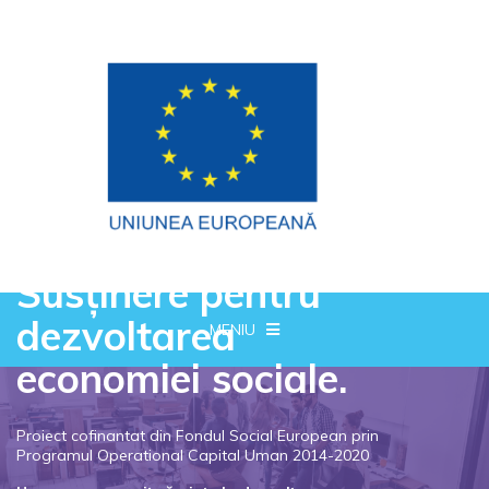
Susținere pentru
dezvoltarea
MENIU
economiei sociale.
Proiect cofinantat din Fondul Social European prin
Programul Operational Capital Uman 2014-2020