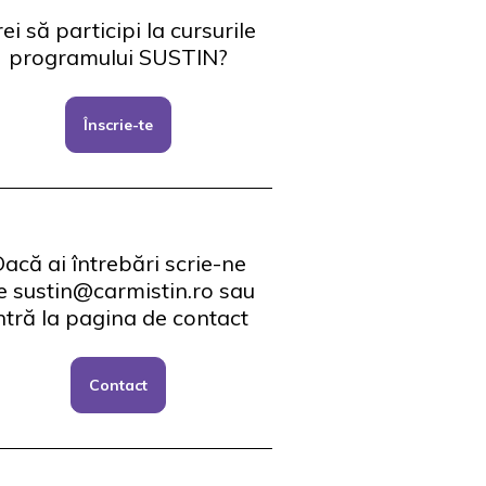
ei să participi la cursurile
programului SUSTIN?
Înscrie-te
acă ai întrebări scrie-ne
e sustin@carmistin.ro sau
ntră la pagina de contact
Contact