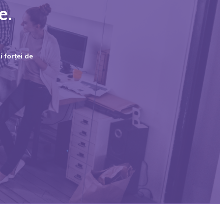
e.
 forței de