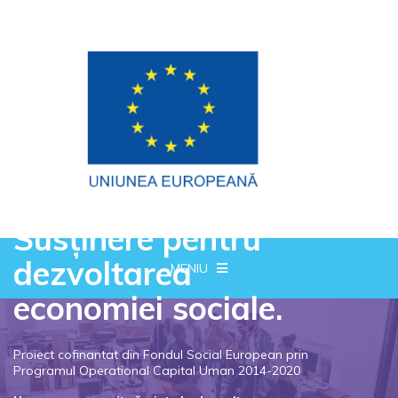
Susținere pentru
dezvoltarea
MENIU
economiei sociale.
Proiect cofinantat din Fondul Social European prin
Programul Operational Capital Uman 2014-2020