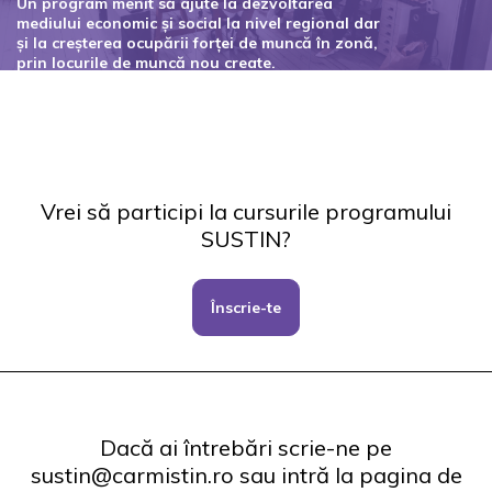
Un program menit să ajute la dezvoltarea
mediului economic și social la nivel regional dar
și la creșterea ocupării forței de muncă în zonă,
prin locurile de muncă nou create.
Codul proiectului: 127434
Vrei să participi la cursurile programului
SUSTIN?
Înscrie-te
Dacă ai întrebări scrie-ne pe
sustin@carmistin.ro sau intră la pagina de