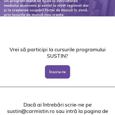
Un program menit să ajute la dezvoltarea
mediului economic și social la nivel regional dar
și la creșterea ocupării forței de muncă în zonă,
prin locurile de muncă nou create.
Codul proiectului: 127434
Vrei să participi la cursurile programului
SUSTIN?
Înscrie-te
Dacă ai întrebări scrie-ne pe
sustin@carmistin.ro sau intră la pagina de