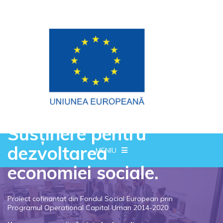
Susținere pentru
dezvoltarea
MENIU
economiei sociale.
Proiect cofinantat din Fondul Social European prin
Programul Operational Capital Uman 2014-2020