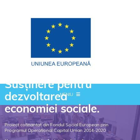
Susținere pentru
dezvoltarea
MENIU
economiei sociale.
Proiect cofinantat din Fondul Social European prin
Programul Operational Capital Uman 2014-2020