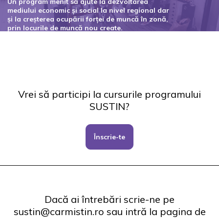
Un program menit să ajute la dezvoltarea
mediului economic și social la nivel regional dar
și la creșterea ocupării forței de muncă în zonă,
prin locurile de muncă nou create.
Codul proiectului: 127434
Vrei să participi la cursurile programului
SUSTIN?
Înscrie-te
Dacă ai întrebări scrie-ne pe
sustin@carmistin.ro sau intră la pagina de