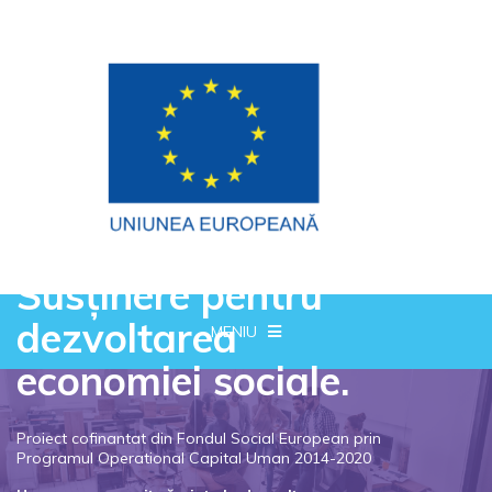
Susținere pentru
dezvoltarea
MENIU
economiei sociale.
Proiect cofinantat din Fondul Social European prin
Programul Operational Capital Uman 2014-2020