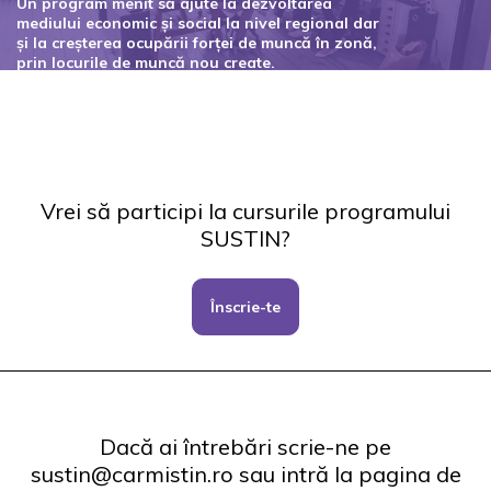
Un program menit să ajute la dezvoltarea
mediului economic și social la nivel regional dar
și la creșterea ocupării forței de muncă în zonă,
prin locurile de muncă nou create.
Codul proiectului: 127434
Vrei să participi la cursurile programului
SUSTIN?
Înscrie-te
Dacă ai întrebări scrie-ne pe
sustin@carmistin.ro sau intră la pagina de