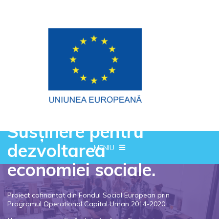
Susținere pentru
dezvoltarea
MENIU
economiei sociale.
Proiect cofinantat din Fondul Social European prin
Programul Operational Capital Uman 2014-2020