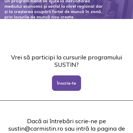
Un program menit să ajute la dezvoltarea
mediului economic și social la nivel regional dar
și la creșterea ocupării forței de muncă în zonă,
prin locurile de muncă nou create.
Codul proiectului: 127434
Vrei să participi la cursurile programului
SUSTIN?
Înscrie-te
Dacă ai întrebări scrie-ne pe
sustin@carmistin.ro sau intră la pagina de