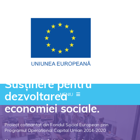
Susținere pentru
dezvoltarea
MENIU
economiei sociale.
Proiect cofinantat din Fondul Social European prin
Programul Operational Capital Uman 2014-2020