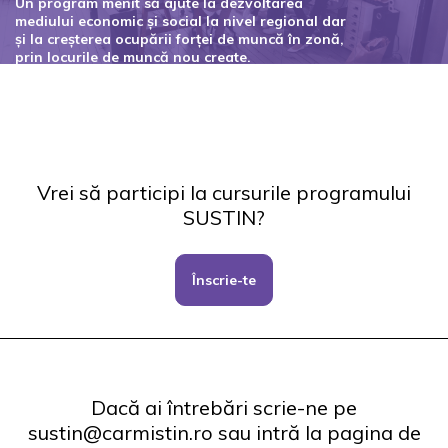
Un program menit să ajute la dezvoltarea
mediului economic și social la nivel regional dar
și la creșterea ocupării forței de muncă în zonă,
prin locurile de muncă nou create.
Codul proiectului: 127434
Vrei să participi la cursurile programului
SUSTIN?
Înscrie-te
Dacă ai întrebări scrie-ne pe
sustin@carmistin.ro sau intră la pagina de