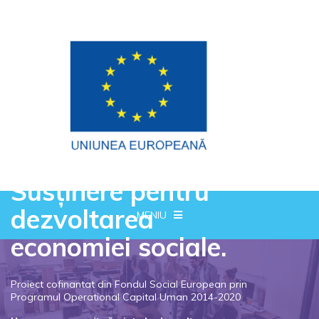
Susținere pentru
dezvoltarea
MENIU
economiei sociale.
Proiect cofinantat din Fondul Social European prin
Programul Operational Capital Uman 2014-2020