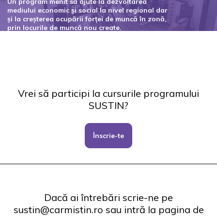
Un program menit să ajute la dezvoltarea
mediului economic și social la nivel regional dar
și la creșterea ocupării forței de muncă în zonă,
prin locurile de muncă nou create.
Codul proiectului: 127434
Vrei să participi la cursurile programului
SUSTIN?
Înscrie-te
Dacă ai întrebări scrie-ne pe
sustin@carmistin.ro sau intră la pagina de