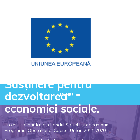
Susținere pentru
dezvoltarea
MENIU
economiei sociale.
Proiect cofinantat din Fondul Social European prin
Programul Operational Capital Uman 2014-2020