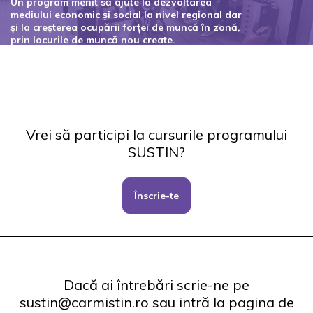
Un program menit să ajute la dezvoltarea
mediului economic și social la nivel regional dar
și la creșterea ocupării forței de muncă în zonă,
prin locurile de muncă nou create.
Codul proiectului: 127434
Vrei să participi la cursurile programului
SUSTIN?
Înscrie-te
Dacă ai întrebări scrie-ne pe
sustin@carmistin.ro sau intră la pagina de