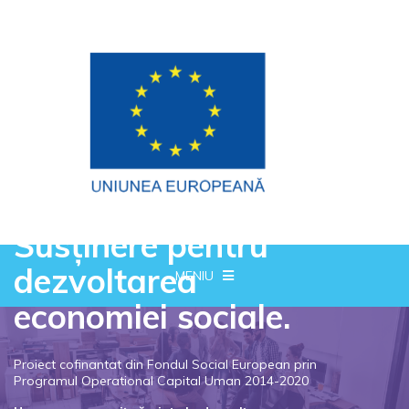
Susținere pentru
dezvoltarea
MENIU
economiei sociale.
Proiect cofinantat din Fondul Social European prin
Programul Operational Capital Uman 2014-2020