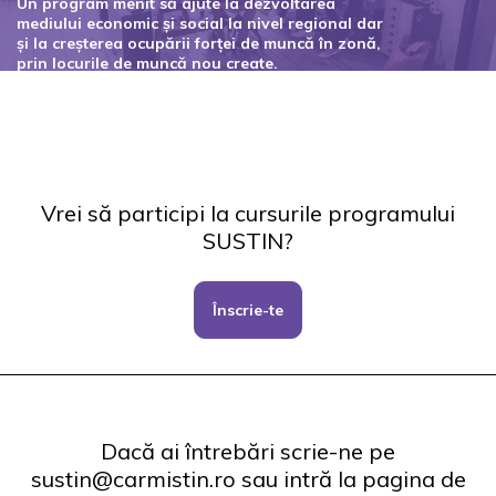
Un program menit să ajute la dezvoltarea
mediului economic și social la nivel regional dar
și la creșterea ocupării forței de muncă în zonă,
prin locurile de muncă nou create.
Codul proiectului: 127434
Vrei să participi la cursurile programului
SUSTIN?
Înscrie-te
Dacă ai întrebări scrie-ne pe
sustin@carmistin.ro sau intră la pagina de