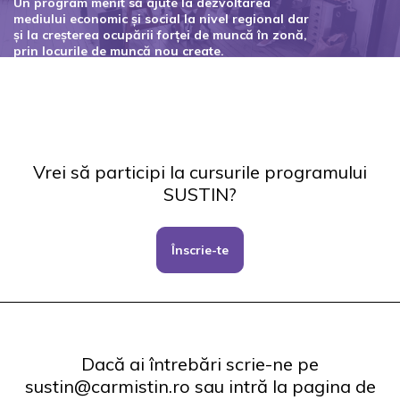
Un program menit să ajute la dezvoltarea
mediului economic și social la nivel regional dar
și la creșterea ocupării forței de muncă în zonă,
prin locurile de muncă nou create.
Codul proiectului: 127434
Vrei să participi la cursurile programului
SUSTIN?
Înscrie-te
Dacă ai întrebări scrie-ne pe
sustin@carmistin.ro sau intră la pagina de