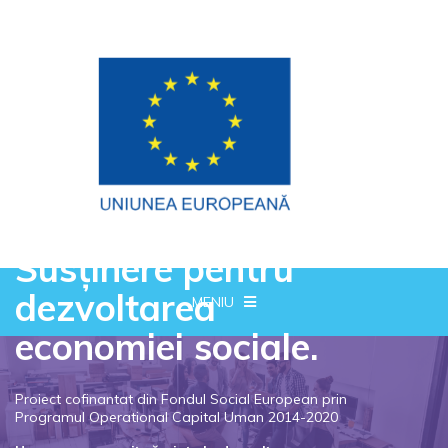
Susținere pentru
dezvoltarea
MENIU
economiei sociale.
Proiect cofinantat din Fondul Social European prin
Programul Operational Capital Uman 2014-2020