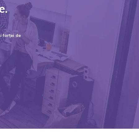
e.
 forței de