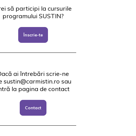
ei să participi la cursurile
programului SUSTIN?
Înscrie-te
acă ai întrebări scrie-ne
e sustin@carmistin.ro sau
ntră la pagina de contact
Contact