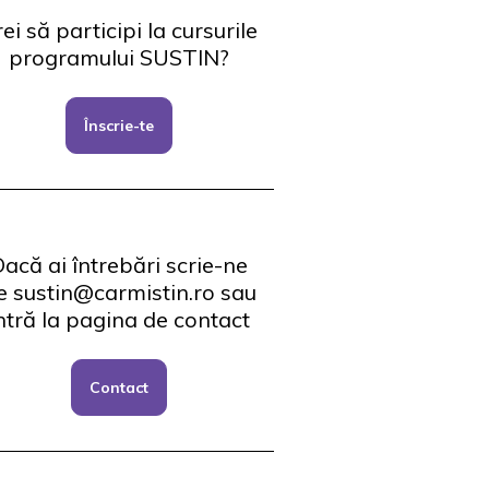
ei să participi la cursurile
programului SUSTIN?
Înscrie-te
acă ai întrebări scrie-ne
e sustin@carmistin.ro sau
ntră la pagina de contact
Contact