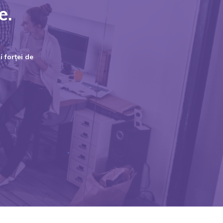
e.
 forței de