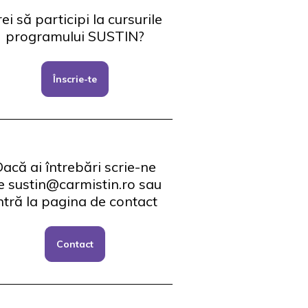
ei să participi la cursurile
programului SUSTIN?
Înscrie-te
acă ai întrebări scrie-ne
e sustin@carmistin.ro sau
ntră la pagina de contact
Contact