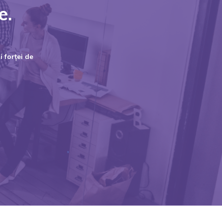
e.
 forței de