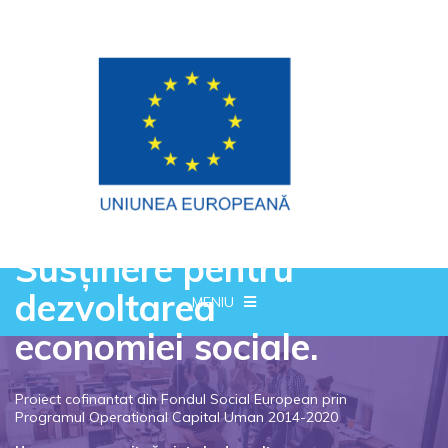
Susținere pentru
dezvoltarea
MENIU
economiei sociale.
Proiect cofinantat din Fondul Social European prin
Programul Operational Capital Uman 2014-2020