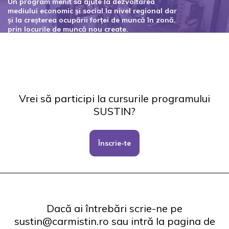
Un program menit să ajute la dezvoltarea
mediului economic și social la nivel regional dar
și la creșterea ocupării forței de muncă în zonă,
prin locurile de muncă nou create.
Codul proiectului: 127434
Vrei să participi la cursurile programului
SUSTIN?
Înscrie-te
Dacă ai întrebări scrie-ne pe
sustin@carmistin.ro sau intră la pagina de