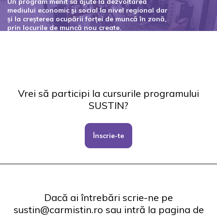
Un program menit să ajute la dezvoltarea
mediului economic și social la nivel regional dar
și la creșterea ocupării forței de muncă în zonă,
prin locurile de muncă nou create.
Codul proiectului: 127434
Vrei să participi la cursurile programului
SUSTIN?
Înscrie-te
Dacă ai întrebări scrie-ne pe
sustin@carmistin.ro sau intră la pagina de