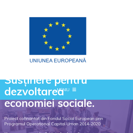
Susținere pentru
dezvoltarea
MENIU
economiei sociale.
Proiect cofinantat din Fondul Social European prin
Programul Operational Capital Uman 2014-2020