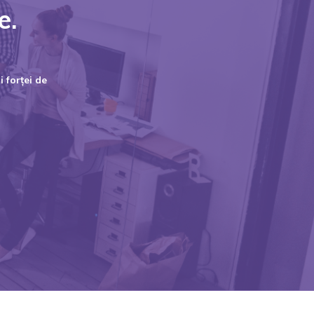
e.
 forței de