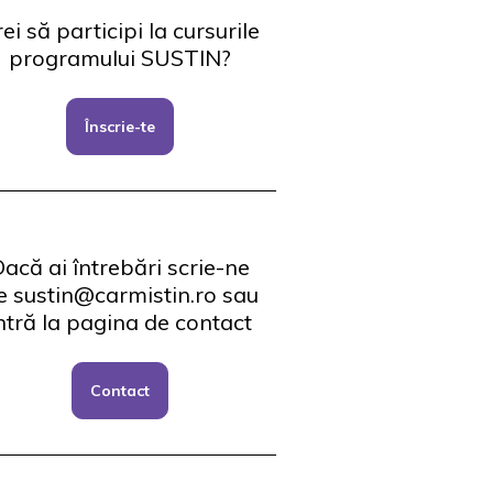
ei să participi la cursurile
programului SUSTIN?
Înscrie-te
acă ai întrebări scrie-ne
e sustin@carmistin.ro sau
ntră la pagina de contact
Contact