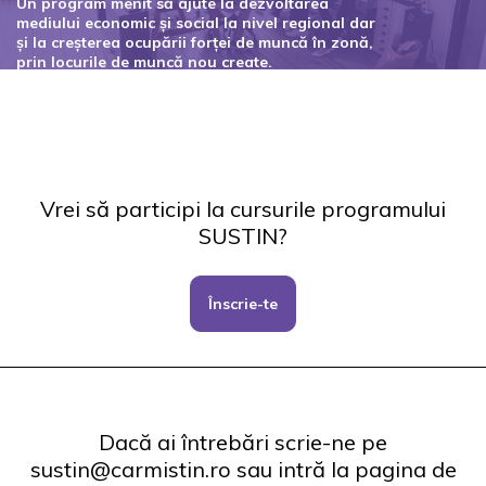
Un program menit să ajute la dezvoltarea
mediului economic și social la nivel regional dar
și la creșterea ocupării forței de muncă în zonă,
prin locurile de muncă nou create.
Codul proiectului: 127434
Vrei să participi la cursurile programului
SUSTIN?
Înscrie-te
Dacă ai întrebări scrie-ne pe
sustin@carmistin.ro sau intră la pagina de