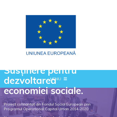
Susținere pentru
dezvoltarea
MENIU
economiei sociale.
Proiect cofinantat din Fondul Social European prin
Programul Operational Capital Uman 2014-2020