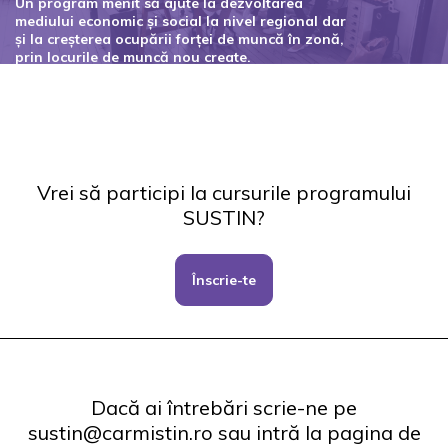
Un program menit să ajute la dezvoltarea
mediului economic și social la nivel regional dar
și la creșterea ocupării forței de muncă în zonă,
prin locurile de muncă nou create.
Codul proiectului: 127434
Vrei să participi la cursurile programului
SUSTIN?
Înscrie-te
Dacă ai întrebări scrie-ne pe
sustin@carmistin.ro sau intră la pagina de