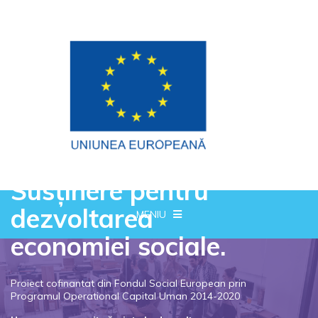
Susținere pentru
dezvoltarea
MENIU
economiei sociale.
Proiect cofinantat din Fondul Social European prin
Programul Operational Capital Uman 2014-2020