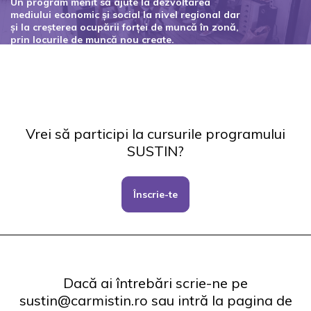
Un program menit să ajute la dezvoltarea
mediului economic și social la nivel regional dar
și la creșterea ocupării forței de muncă în zonă,
prin locurile de muncă nou create.
Codul proiectului: 127434
Vrei să participi la cursurile programului
SUSTIN?
Înscrie-te
Dacă ai întrebări scrie-ne pe
sustin@carmistin.ro sau intră la pagina de