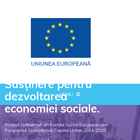
Susținere pentru
dezvoltarea
MENIU
economiei sociale.
Proiect cofinantat din Fondul Social European prin
Programul Operational Capital Uman 2014-2020