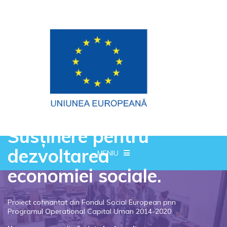
Susținere pentru
dezvoltarea
MENIU
economiei sociale.
Proiect cofinantat din Fondul Social European prin
Programul Operational Capital Uman 2014-2020