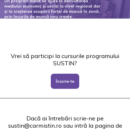
Un program menit să ajute la dezvoltarea
mediului economic și social la nivel regional dar
și la creșterea ocupării forței de muncă în zonă,
prin locurile de muncă nou create.
Codul proiectului: 127434
Vrei să participi la cursurile programului
SUSTIN?
Înscrie-te
Dacă ai întrebări scrie-ne pe
sustin@carmistin.ro sau intră la pagina de