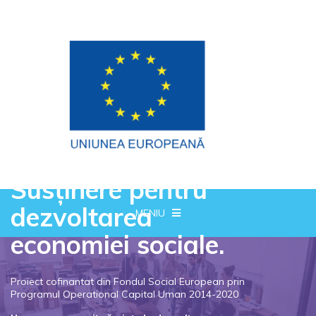
Susținere pentru
dezvoltarea
MENIU
economiei sociale.
Proiect cofinantat din Fondul Social European prin
Programul Operational Capital Uman 2014-2020