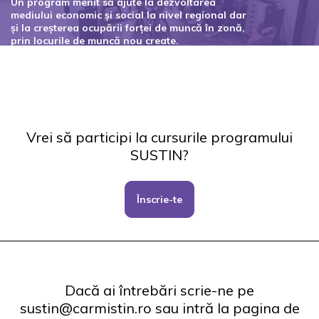
Un program menit să ajute la dezvoltarea
mediului economic și social la nivel regional dar
și la creșterea ocupării forței de muncă în zonă,
prin locurile de muncă nou create.
Codul proiectului: 127434
Vrei să participi la cursurile programului
SUSTIN?
Înscrie-te
Dacă ai întrebări scrie-ne pe
sustin@carmistin.ro sau intră la pagina de