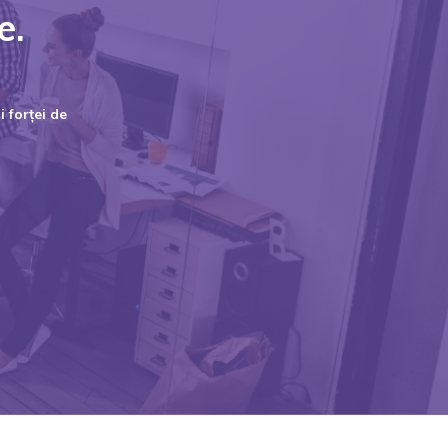
e.
 forței de