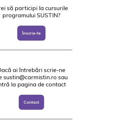
ei să participi la cursurile
programului SUSTIN?
Înscrie-te
acă ai întrebări scrie-ne
e sustin@carmistin.ro sau
ntră la pagina de contact
Contact