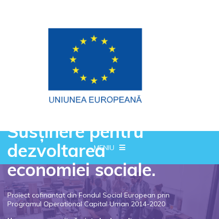
Susținere pentru
dezvoltarea
MENIU
economiei sociale.
Proiect cofinantat din Fondul Social European prin
Programul Operational Capital Uman 2014-2020