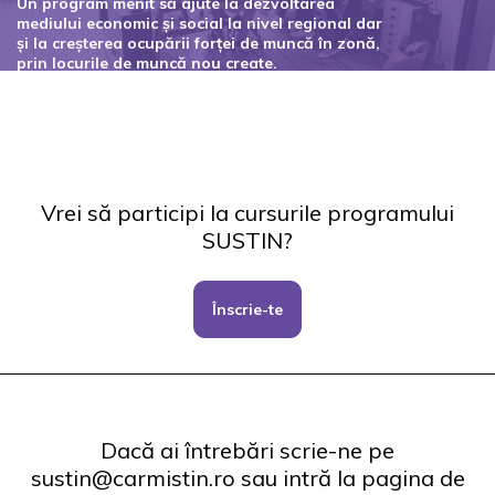
Un program menit să ajute la dezvoltarea
mediului economic și social la nivel regional dar
și la creșterea ocupării forței de muncă în zonă,
prin locurile de muncă nou create.
Codul proiectului: 127434
Vrei să participi la cursurile programului
SUSTIN?
Înscrie-te
Dacă ai întrebări scrie-ne pe
sustin@carmistin.ro sau intră la pagina de