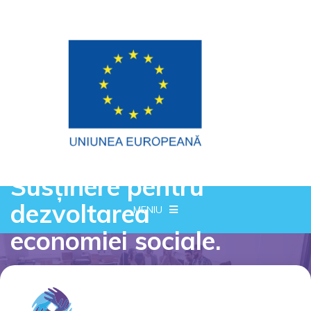
Susținere pentru
dezvoltarea
MENIU
economiei sociale.
Proiect cofinantat din Fondul Social European prin
Programul Operational Capital Uman 2014-2020