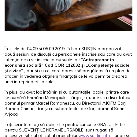
În zilele de 04.09 și 05.09.2019, Echipa SUSȚIN a organizat
două sesiuni de discuții cu persoanele înscrise sau care au avut
intenția de a se înscrie la cursurile de
“Antreprenor în
economia socială” Cod COR 112032 și „Competențe sociale
și civice” ,
dar și cu cei care doresc să pregătească un plan de
afaceri în vederea obținerii finanțații ce le va permite crearea
unei întreprinderi sociale.
În plus, au avut loc întâlniri și cu autoritățile locale, printre care
se numără Primăria Municipiului Târgu Jiu, unde s-a discutat cu
domnul primar Marcel Romanescu, cu Directorul AJOFM Gorj,
Romeo Chiriac, dar și cu subprefectul de Gorj, domnul Sorin
Arjoca.
Toți cei interesați să aplice fie pentru cursurile GRATUITE, fie
pentru SUBVENȚIILE NERAMBURSABILE, sunt rugați să
acceseze site-ul oficial al proiectului
www.sustin.info
– unde se