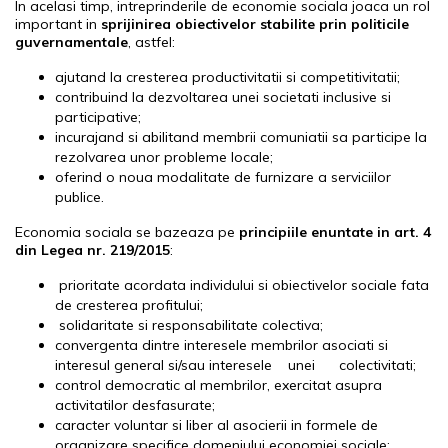
In acelasi timp, intreprinderile de economie sociala joaca un rol
important in
sprijinirea obiectivelor stabilite prin politicile
guvernamentale
, astfel:
ajutand la cresterea productivitatii si competitivitatii;
contribuind la dezvoltarea unei societati inclusive si
participative;
incurajand si abilitand membrii comuniatii sa participe la
rezolvarea unor probleme locale;
oferind o noua modalitate de furnizare a serviciilor
publice.
Economia sociala se bazeaza pe
principiile enuntate in art. 4
din Legea nr. 219/2015
:
prioritate acordata individului si obiectivelor sociale fata
de cresterea profitului;
solidaritate si responsabilitate colectiva;
convergenta dintre interesele membrilor asociati si
interesul general si/sau interesele unei colectivitati;
control democratic al membrilor, exercitat asupra
activitatilor desfasurate;
caracter voluntar si liber al asocierii in formele de
organizare specifice domeniului economiei sociale;