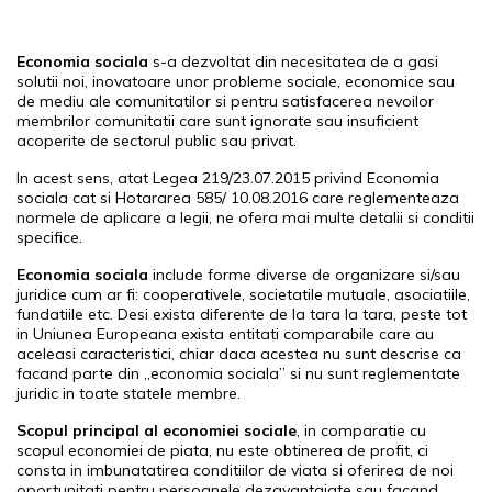
Economia sociala
s-a dezvoltat din necesitatea de a gasi
solutii noi, inovatoare unor probleme sociale, economice sau
de mediu ale comunitatilor si pentru satisfacerea nevoilor
membrilor comunitatii care sunt ignorate sau insuficient
acoperite de sectorul public sau privat.
In acest sens, atat Legea 219/23.07.2015 privind Economia
sociala cat si Hotararea 585/ 10.08.2016 care reglementeaza
normele de aplicare a legii, ne ofera mai multe detalii si conditii
specifice.
Economia sociala
include forme diverse de organizare si/sau
juridice cum ar fi: cooperativele, societatile mutuale, asociatiile,
fundatiile etc. Desi exista diferente de la tara la tara, peste tot
in Uniunea Europeana exista entitati comparabile care au
aceleasi caracteristici, chiar daca acestea nu sunt descrise ca
facand parte din „economia sociala” si nu sunt reglementate
juridic in toate statele membre.
Scopul principal al economiei sociale
, in comparatie cu
scopul economiei de piata, nu este obtinerea de profit, ci
consta in imbunatatirea conditiilor de viata si oferirea de noi
oportunitati pentru persoanele dezavantajate sau facand