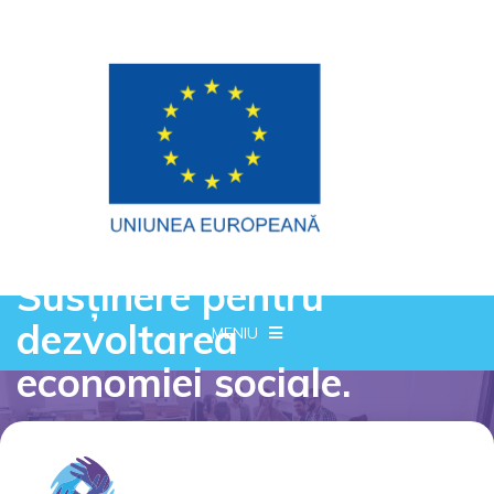
Susținere pentru
dezvoltarea
MENIU
economiei sociale.
Proiect cofinantat din Fondul Social European prin
Programul Operational Capital Uman 2014-2020