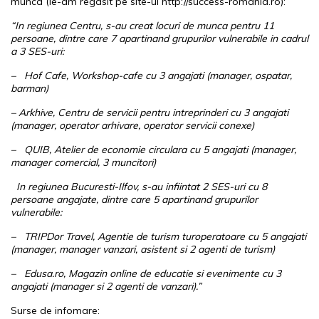
munca (le-am regasit pe site-ul http://success-romania.ro):
“In regiunea Centru, s-au creat locuri de munca pentru 11
persoane, dintre care 7 apartinand grupurilor vulnerabile in cadrul
a 3 SES-uri:
– Hof Cafe, Workshop-cafe cu 3 angajati (manager, ospatar,
barman)
– Arkhive, Centru de servicii pentru intreprinderi cu 3 angajati
(manager, operator arhivare, operator servicii conexe)
– QUIB, Atelier de economie circulara cu 5 angajati (manager,
manager comercial, 3 muncitori)
In regiunea Bucuresti-Ilfov, s-au infiintat 2 SES-uri cu 8
persoane angajate, dintre care 5 apartinand grupurilor
vulnerabile:
– TRIPDor Travel, Agentie de turism turoperatoare cu 5 angajati
(manager, manager vanzari, asistent si 2 agenti de turism)
– Edusa.ro, Magazin online de educatie si evenimente cu 3
angajati (manager si 2 agenti de vanzari).”
Surse de infomare: