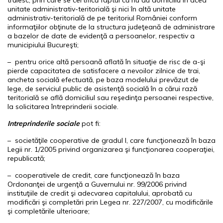
unitate administrativ-teritorială şi nici în altă unitate
administrativ-teritorială de pe teritoriul României conform
informaţiilor obţinute de la structura judeţeană de administrare
a bazelor de date de evidenţă a persoanelor, respectiv a
municipiului Bucureşti;
– pentru orice altă persoană aflată în situaţie de risc de a-şi
pierde capacitatea de satisfacere a nevoilor zilnice de trai,
ancheta socială efectuată, pe baza modelului prevăzut de
lege, de serviciul public de asistenţă socială în a cărui rază
teritorială se află domiciliul sau reşedinţa persoanei respective,
la solicitarea întreprinderii sociale.
Intreprinderile sociale
pot fi:
– societăţile cooperative de gradul I, care funcţionează în baza
Legii nr. 1/2005 privind organizarea şi funcţionarea cooperaţiei,
republicată;
– cooperativele de credit, care funcţionează în baza
Ordonanţei de urgenţă a Guvernului nr. 99/2006 privind
instituţiile de credit şi adecvarea capitalului, aprobată cu
modificări şi completări prin Legea nr. 227/2007, cu modificările
şi completările ulterioare;