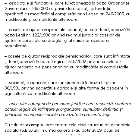
– asociaţiile şi fundaţiile, care funcţionează în baza Ordonanţei
Guvernului nr. 26/2000 cu privire la asociaţii şi fundaţii,
aprobată cu modificări şi completări prin Legea nr. 246/2005, cu
modificările şi completările ulterioare;
– casele de ajutor reciproc ale salariaţilor, care funcţionează în
baza Legii nr. 122/1996 privind regimul juridic al caselor de
ajutor reciproc ale salariaţilor şi al uniunilor acestora,
republicată;
– casele de ajutor reciproc ale pensionarilor, care sunt înfiinţate
şi funcţionează în baza Legii nr. 540/2002 privind casele de
ajutor reciproc ale pensionarilor, cu modificările şi completările
ulterioare;
– societăţile agricole, care funcţionează în baza Legii nr.
36/1991 privind societăţile agricole şi alte forme de asociere în
agricultură, cu modificările ulterioare;
– orice alte categorii de persoane juridice care respectă, conform
actelor legale de înfiinţare şi organizare, cumulativ, definiţia şi
principiile economiei sociale prevăzute în prezenta lege.
Cu titlu de
exemplu
, prezentam cele cinci structuri de economie
sociala (S.E.S.-uri) in urma carora s-au obtinut 19 locuri de