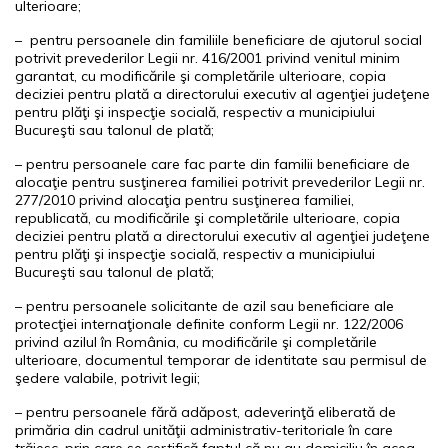
ulterioare;
– pentru persoanele din familiile beneficiare de ajutorul social
potrivit prevederilor Legii nr. 416/2001 privind venitul minim
garantat, cu modificările şi completările ulterioare, copia
deciziei pentru plată a directorului executiv al agenţiei judeţene
pentru plăţi şi inspecţie socială, respectiv a municipiului
Bucureşti sau talonul de plată;
– pentru persoanele care fac parte din familii beneficiare de
alocaţie pentru susţinerea familiei potrivit prevederilor Legii nr.
277/2010 privind alocaţia pentru susţinerea familiei,
republicată, cu modificările şi completările ulterioare, copia
deciziei pentru plată a directorului executiv al agenţiei judeţene
pentru plăţi şi inspecţie socială, respectiv a municipiului
Bucureşti sau talonul de plată;
– pentru persoanele solicitante de azil sau beneficiare ale
protecţiei internaţionale definite conform Legii nr. 122/2006
privind azilul în România, cu modificările şi completările
ulterioare, documentul temporar de identitate sau permisul de
şedere valabile, potrivit legii;
– pentru persoanele fără adăpost, adeverinţă eliberată de
primăria din cadrul unităţii administrativ-teritoriale în care
trăiesc, prin care se certifică faptul că nu au domiciliu în acea