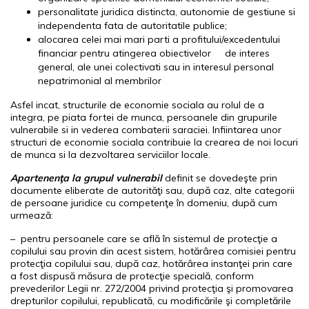
personalitate juridica distincta, autonomie de gestiune si
independenta fata de autoritatile publice;
alocarea celei mai mari parti a profitului/excedentului
financiar pentru atingerea obiectivelor de interes
general, ale unei colectivati sau in interesul personal
nepatrimonial al membrilor
Asfel incat, structurile de economie sociala au rolul de a
integra, pe piata fortei de munca, persoanele din grupurile
vulnerabile si in vederea combaterii saraciei. Infiintarea unor
structuri de economie sociala contribuie la crearea de noi locuri
de munca si la dezvoltarea serviciilor locale.
Apartenenţa la grupul vulnerabil
definit se dovedeşte prin
documente eliberate de autorităţi sau, după caz, alte categorii
de persoane juridice cu competenţe în domeniu, după cum
urmează:
– pentru persoanele care se află în sistemul de protecţie a
copilului sau provin din acest sistem, hotărârea comisiei pentru
protecţia copilului sau, după caz, hotărârea instanţei prin care
a fost dispusă măsura de protecţie specială, conform
prevederilor Legii nr. 272/2004 privind protecţia şi promovarea
drepturilor copilului, republicată, cu modificările şi completările