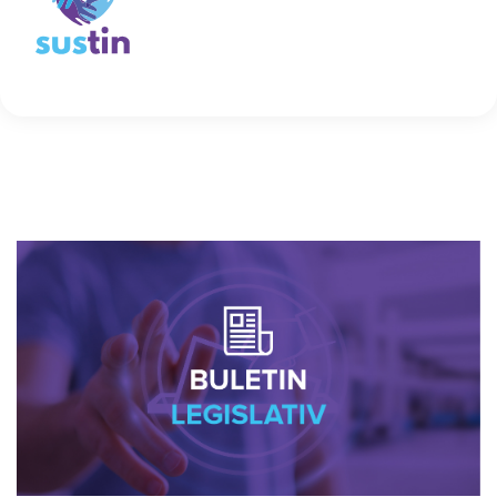
Un program menit să ajute la dezvoltarea
mediului economic și social la nivel regional dar
și la creșterea ocupării forței de muncă în zonă,
prin locurile de muncă nou create.
Codul proiectului: 127434