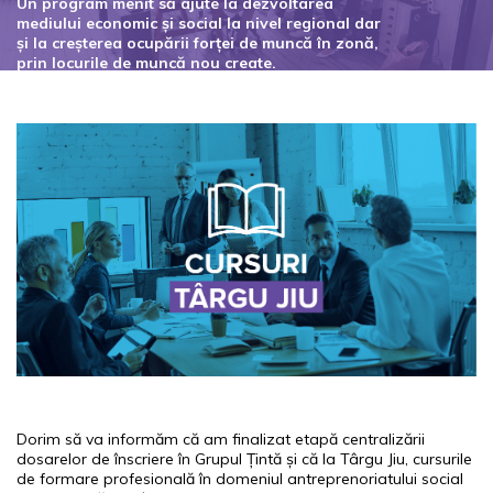
Un program menit să ajute la dezvoltarea
mediului economic și social la nivel regional dar
și la creșterea ocupării forței de muncă în zonă,
prin locurile de muncă nou create.
Codul proiectului: 127434
Dorim să va informăm că am finalizat etapă centralizării
dosarelor de înscriere în Grupul Țintă și că la Târgu Jiu, cursurile
de formare profesională în domeniul antreprenoriatului social