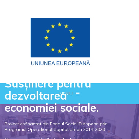
Susținere pentru
dezvoltarea
MENIU
economiei sociale.
Proiect cofinantat din Fondul Social European prin
Programul Operational Capital Uman 2014-2020